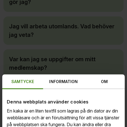
gör jag?
Jag vill arbeta utomlands. Vad behöver
jag veta?
Var kan jag se uppgifter om mitt
medlemskap?
SAMTYCKE
INFORMATION
OM
E-TJÄNST
Denna webbplats använder cookies
Mitt medlem­skap
En kaka är en liten textfil som lagras på din dator av din
Se din medlemstid
webbläsare och är en förutsättning för att vissa tjänster
på webbplatsen ska fungera. Du kan ändra eller dra
Ändra betalsätt eller kontaktuppgifter