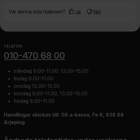
Var denna sida hjälpsam?
Ja
Nej
Stä
Har du tid att ge mer feedback?
Vi försöker ständigt förbättra din upplevelse av vår
TELEFON
webbplats. Med din feedback kan vi bättre förstå vad
010-470 68 00
som fungerar och vad vi kan förbättra.
måndag 9.00–11.00, 13.00–15.00
Ge betyg i antal stjärnor 1–5 där 1 är mycket dåligt, 3 är
tisdag 9.00–11.00
medel, och 5 är utmärkt. Skriv gärna en kommentar om
onsdag 13.00–15.00
du vill förklara dina svar.
torsdag 9.00–11.00, 13.00–15.00
fredag 9.00–11.00
Hur lätt var det för dig att förstå
Mycket missnöjd
Något missnöjd
Varken nöjd elle
Ganska nöj
Mycket
innehållet?
Handlingar skickas till: GS a‑kassa, Fe 6, 938 88
Arjeplog
Fick du svar på din fråga?
Mycket missnöjd
Något missnöjd
Varken nöjd elle
Ganska nöj
Mycket
Saknar du information?