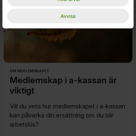
Avvisa
OM MEDLEMSKAPET
Medlemskap i a-kassan är
viktigt
Vill du veta hur medlemskapet i a-kassan
kan påverka din ersättning om du blir
arbetslös?