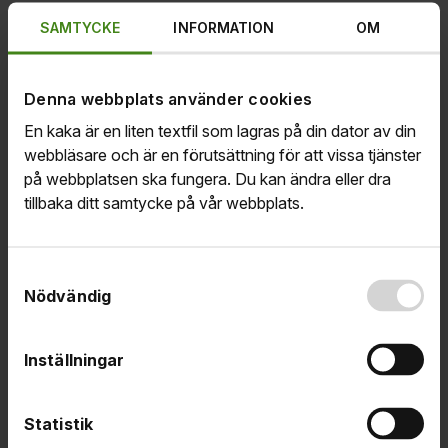
SAMTYCKE
INFORMATION
OM
Notifiering
Logga in i Mitt medlemskap
-> Min profil och välj hur du vill
Denna webbplats använder cookies
bli notifierad. Du får en notifiering via mejl eller sms när du
En kaka är en liten textfil som lagras på din dator av din
har fått ett nytt brev eller meddelande från oss. Kontrollera
webbläsare och är en förutsättning för att vissa tjänster
att vi har rätt kontakt­uppgifter till dig och uppdatera dem vid
på webbplatsen ska fungera. Du kan ändra eller dra
behov, så att vi kan meddela dig när det finns ny
tillbaka ditt samtycke på vår webbplats.
information att läsa.
Har du en fråga om din ersättning?
Samtyckesval
Nödvändig
När det gäller ersättnings­ärenden ska du använda
e‑tjänsten
Mina sidor.
Inställningar
Vill du veta hur du skaffar e-legitimation
om du inte redan har det?
Statistik