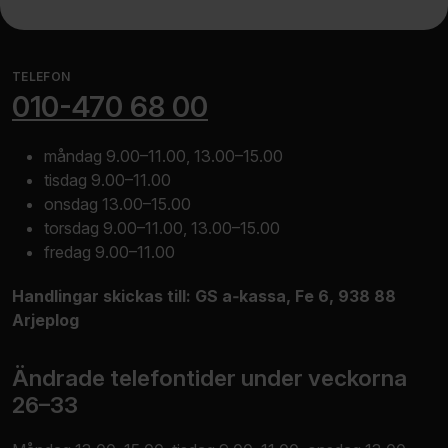
Stä
Har du tid att ge mer feedback?
Vi försöker ständigt förbättra din upplevelse av vår
TELEFON
webbplats. Med din feedback kan vi bättre förstå vad
010-470 68 00
som fungerar och vad vi kan förbättra.
måndag 9.00–11.00, 13.00–15.00
Ge betyg i antal stjärnor 1–5 där 1 är mycket dåligt, 3 är
tisdag 9.00–11.00
medel, och 5 är utmärkt. Skriv gärna en kommentar om
onsdag 13.00–15.00
du vill förklara dina svar.
torsdag 9.00–11.00, 13.00–15.00
fredag 9.00–11.00
Hur lätt var det för dig att förstå
Mycket missnöjd
Något missnöjd
Varken nöjd elle
Ganska nöj
Mycket
innehållet?
Handlingar skickas till: GS a‑kassa, Fe 6, 938 88
Arjeplog
Fick du svar på din fråga?
Mycket missnöjd
Något missnöjd
Varken nöjd elle
Ganska nöj
Mycket
Saknar du information?
Ändrade telefontider under veckorna
Mycket missnöjd
Något missnöjd
Varken nöjd elle
Ganska nöj
Mycket
26–33
Kommentar