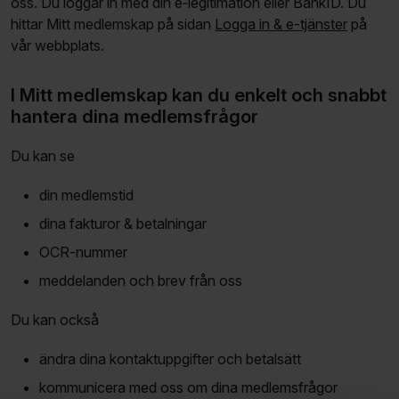
oss. Du loggar in med din e‑legitimation eller BankID. Du
hittar Mitt medlemskap på sidan
Logga in & e-tjänster
på
vår webbplats.
I Mitt medlemskap kan du enkelt och snabbt
hantera dina medlems­frågor
Du kan se
din medlemstid
dina fakturor & betalningar
OCR-nummer
meddelanden och brev från oss
Du kan också
ändra dina kontakt­uppgifter och betalsätt
kommunicera med oss om dina medlems­frågor