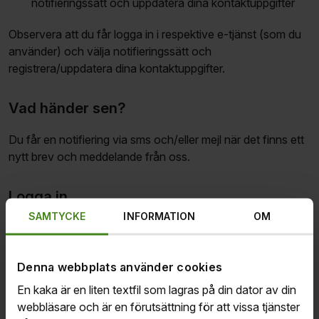
notifieringssätt och uppdatera dina kontaktuppgifter
Observera att du får logga in i respektive e-tjänst (som du
använder) och välja notifieringssätt och
registrera/uppdatera dina kontaktuppgifter.
Vad händer sen?
Du får en notifiering via sms och/eller mejl när det finns ett
nytt brev och meddelande från oss.
Logga in
SAMTYCKE
INFORMATION
OM
Du hittar inloggning till våra e-tjänster på sidan
Logga in &
e-tjänster.
Denna webbplats använder cookies
Våra två e-tjänster
En kaka är en liten textfil som lagras på din dator av din
webbläsare och är en förutsättning för att vissa tjänster
Om det handlar om ditt medlemsärende kommunicerar