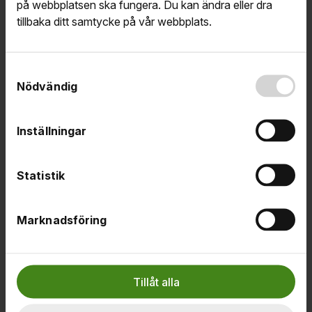
på webbplatsen ska fungera. Du kan ändra eller dra
vi med dig via vår e-tjänst
Mitt medlemskap.
tillbaka ditt samtycke på vår webbplats.
Om det handlar om ditt ersättningsärende
kommunicerar vi med dig via vår e-tjänst
Mina sidor.
Samtyckesval
Nödvändig
Inställningar
Ämnen
Teknisk hjälp
Om du blir arbetslös
Rapportering
Statistik
Om medlemskapet
Relaterade artiklar
Marknadsföring
Hur söker jag ersättning?
Hur fyller jag i tidrapporten i Mina sidor?
E-tjänsten arbetsgivarintyg.nu
Tillåt alla
Hur fyller jag i månadsansökan i Mina sidor?