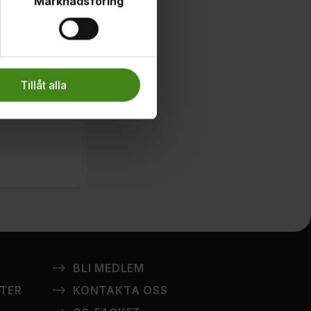
Marknadsföring
Tillåt alla
Stäng
eedback kan
BLI MEDLEM
STER
KONTAKTA OSS
ärkt. Skriv