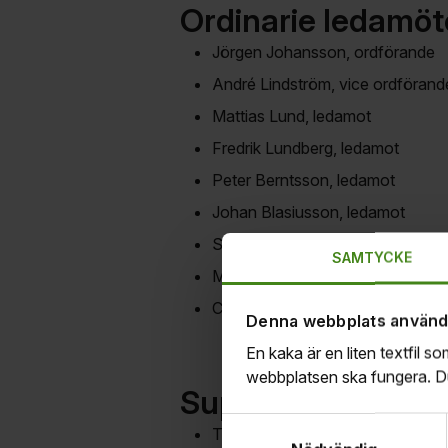
Ordinarie ledamöt
Jörgen Johansson, ordförande
André Lindström, vice ordförand
Mattias Lund, ledamot
Fredrik Lundberg, ledamot
Peter Berntsson, ledamot
Johan Blasiusson, ledamot
Sandra Särnholm, ledamot
SAMTYCKE
Magnus Svensson, ledamot
Claes Revenius, statens represe
Denna webbplats använd
En kaka är en liten textfil s
webbplatsen ska fungera. Du 
Suppleanter
Samtyckesval
Tony Johansson