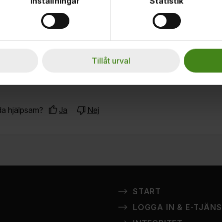
Inställningar
Statistik
esentant
Tillåt urval
da hjälpsam?
Ja
Nej
id att ge mer feedback?
 ständigt förbättra din upplevelse av vår webbplats. Med din f
START
rstå vad som fungerar och vad vi kan förbättra.
LOGGA IN & E-TJÄN
ntal stjärnor 1–5 där 1 är mycket dåligt, 3 är medel, och 5 är utm